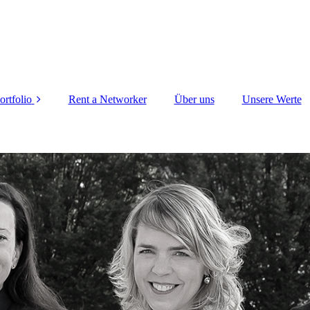
ortfolio
Rent a Networker
Über uns
Unsere Werte
Seminare
Professionelles
Netzwerken
Strategisches
Netzwerken
Business
Development