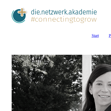
Start
P